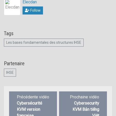
Elecdan
Follow
Tags
Les bases fondamentales des structures IHSE
Partenaire
IHSE
Navigation
Précédente
Prochain
Précédente vidéo
Prochaine vidéo
de
vidéo
vidéo
Cybersécurité
Cybersecurity
l’article
:
:
KVM version
KVM Bản tiếng
française
Việt